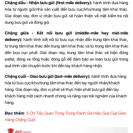
Chặng đầu - Nhận bưu gửi (first-mile delivery):
hành trình đưa hàng
hóa từ người gửi/nhà sản xuất đến bưu cục/kho/trung tâm khai thác.
Giai đoạn này, đơn vị nhận bưu gửi sẽ hoàn thiện về mặt kiểm tra nội
dung bưu gửi và đóng gói.
Chặng giữa - Kết nối bưu gửi (middle-mile hay mid-mile
delivery):
hành trình kết nối từ bưu cục nhận đến trung tâm khai thác,
từ trung tâm khai thác đến trung tâm khai thác và từ trung tâm khai thác
đến bưu cục phát. Giai đoạn này, trung tâm khai thác sẽ hiện đóng
pallet, đóng xe lồng hoặc đóng gỗ để đảm bảo an toàn bưu gửi trong
quá trình vận chuyển trước khi đến tay khách hàng nhận.
Chặng cuối - Giao bưu gửi (last-mile delivery):
hành trình đưa hàng
hóa từ bưu cục/kho/trung tâm khai thác đến tay người nhận/khách
hàng. Giai đoạn này, đon vị phát sẽ thực hiện phát bưu gửi đến tay
khách hàng một cách nhanh chóng và nâng cao trải nghiệm của khách
hàng.
Đọc thêm
:
5 Chỉ Tiêu Quan Trọng Trong Đánh Giá Hiệu Quả Của Giao
Hàng Chặng Cuối